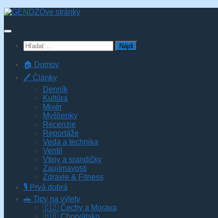
Skip
to
content
Hľadať:
🏠 Domov
🖊️ Články
Denník
Kultúra
Mixér
Myšlienky
Recenzie
Reportáže
Veda a technika
Ventil
Vtipy a srandičky
Zaujímavosti
Zdravie & Fitness
🎙️ Prvá dobrá
🚗 Tipy na výlety
🇨🇿 Čechy a Morava
🇭🇷 Chorvátsko