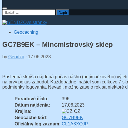
Hľadať:
Geocaching
GC7B9EK – Mincmistrovský sklep
by
Gendzo
·
17.06.2023
Posledná skrýša nájdená počas nášho (prijímačkového) výletu d
na prvý pokus zabudol. Každopádne, našiel som celkovo 7 skrýš
podmienky logovania. Nevadí, možno zase o rok sa niektoré di
Poradové číslo:
396
Dátum nájdenia:
17.06.2023
Krajina:
CZ
Geocache kód:
GC7B9EK
Oficiálny log záznam:
GL1A3XQJP