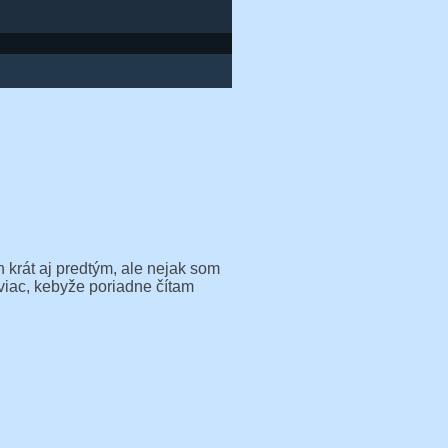
 krát aj predtým, ale nejak som
 viac, kebyže poriadne čítam