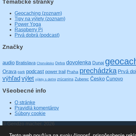
Tématické stránky
Geocaching (zoznam)
Tipy na výlety (zoznam)
Power Yoga
Raspberry Pi
Prvá dobrá (podcast)
Značky
geocac
audio
dovolenka
Bratislava
Dunaj
Detva
Chorvátsko
prechádzka
podcast
Prvá do
Orava
power trail
Praha
park
výhľad
výlet
Česko
Čunovo
Zuberec
zrúcanina
výlety s deťmi
Všeobecné info
O stránke
Pravidlá komentárov
Súbory cookie
© Gendzo macher, 2026
Tento web používa na svoju činnosť, prispôsobenie rek