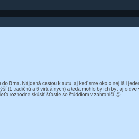
o Brna. Nájdená cestou k autu, aj keď sme okolo nej išli jeden
í (1 tradičnú a 6 virtuálnych) a teda mohlo by ich byť aj o dve
eťa rozhodne skúsiť šťastie so štúddiom v zahraničí 🙂