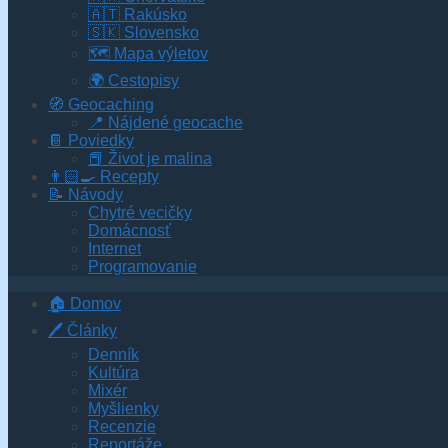
🇦🇹 Rakúsko
🇸🇰 Slovensko
🗺 Mapa výletov
🌍 Cestopisy
🧭 Geocaching
📍 Nájdené geocache
📔 Poviedky
📕 Život je malina
👨🏻‍🍳 Recepty
📝 Návody
Chytré vecičky
Domácnosť
Internet
Programovanie
🏠 Domov
🖊️ Články
Denník
Kultúra
Mixér
Myšlienky
Recenzie
Reportáže