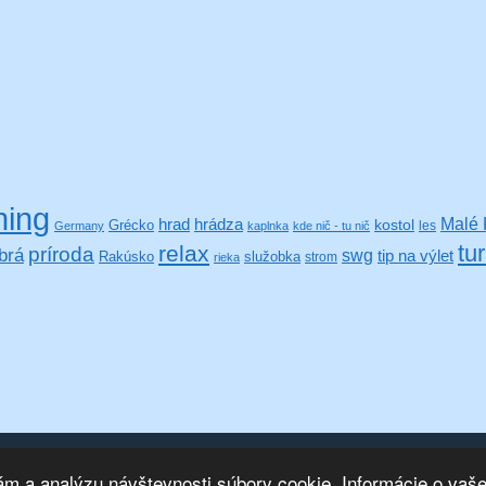
hing
hrad
Malé 
hrádza
kostol
Grécko
les
Germany
kaplnka
kde nič - tu nič
relax
tur
príroda
brá
swg
tip na výlet
Rakúsko
služobka
strom
rieka
lám a analýzu návštevnosti súbory cookie. Informácie o vaš