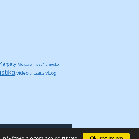
Karpaty
Morava
most
Nemecko
istika
video
vLog
virtuálka
Ok, rozumiem
ej návšteve a o tom ako používate