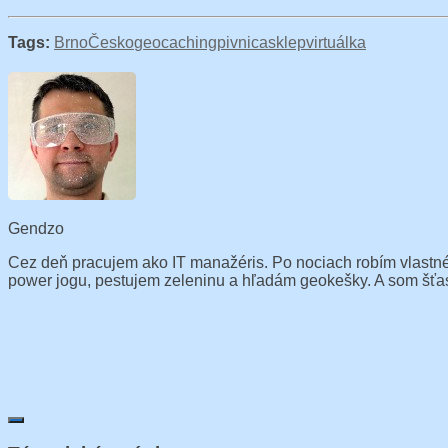
Tags:
Brno
Česko
geocaching
pivnica
sklep
virtuálka
Gendzo
Cez deň pracujem ako IT manažéris. Po nociach robím vlastné
power jogu, pestujem zeleninu a hľadám geokešky. A som šťast