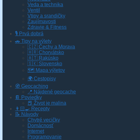
Veda a technika
Ventil
Vtipy a srandičky
Zaujímavosti
Zdravie & Fitness
🎙️ Prvá dobrá
🚗 Tipy na výlety
🇨🇿 Čechy a Morava
🇭🇷 Chorvátsko
🇦🇹 Rakúsko
🇸🇰 Slovensko
🗺 Mapa výletov
🌍 Cestopisy
🧭 Geocaching
📍 Nájdené geocache
📔 Poviedky
📕 Život je malina
👨🏻‍🍳 Recepty
📝 Návody
Chytré vecičky
Domácnosť
Internet
Programovanie