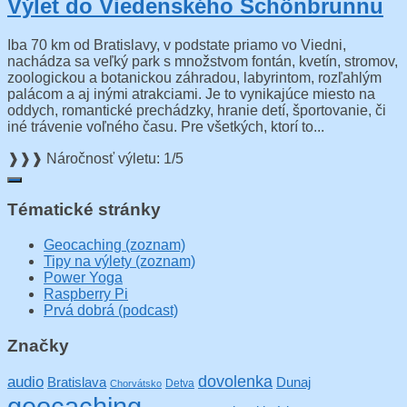
Výlet do Viedenského Schönbrunnu
Iba 70 km od Bratislavy, v podstate priamo vo Viedni,
nachádza sa veľký park s množstvom fontán, kvetín, stromov,
zoologickou a botanickou záhradou, labyrintom, rozľahlým
palácom a aj inými atrakciami. Je to vynikajúce miesto na
oddych, romantické prechádzky, hranie detí, športovanie, či
iné trávenie voľného času. Pre všetkých, ktorí to...
❱❱❱ Náročnosť výletu: 1/5
Tématické stránky
Geocaching (zoznam)
Tipy na výlety (zoznam)
Power Yoga
Raspberry Pi
Prvá dobrá (podcast)
Značky
audio
dovolenka
Bratislava
Dunaj
Detva
Chorvátsko
geocaching