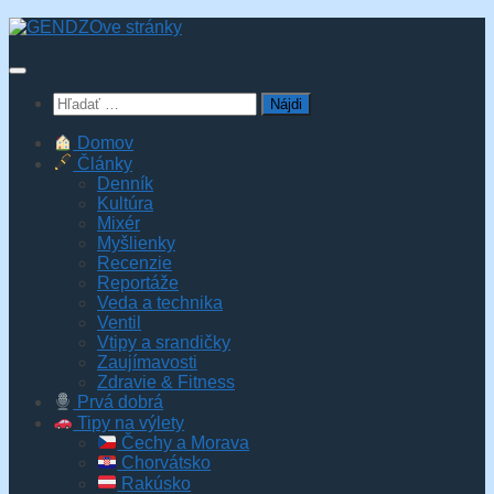
Skip
to
content
Hľadať:
Domov
Články
Denník
Kultúra
Mixér
Myšlienky
Recenzie
Reportáže
Veda a technika
Ventil
Vtipy a srandičky
Zaujímavosti
Zdravie & Fitness
Prvá dobrá
Tipy na výlety
Čechy a Morava
Chorvátsko
Rakúsko