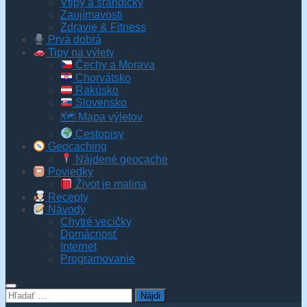
Vtipy a srandičky
Zaujímavosti
Zdravie & Fitness
Prvá dobrá
Tipy na výlety
Čechy a Morava
Chorvátsko
Rakúsko
Slovensko
🗺 Mapa výletov
Cestopisy
Geocaching
Nájdené geocache
Poviedky
Život je malina
Recepty
Návody
Chytré vecičky
Domácnosť
Internet
Programovanie
Hľadať: