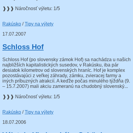
❱❱❱ Náročnosť výletu: 1/5
Rakúsko
/
Tipy na výlety
17.07.2007
Schloss Hof
Schloss Hof (po slovensky zámok Hof) sa nachádza u našich
najbližších kapitalistických susedov, v Rakúsku, iba pár
desiatok kilometrov od slovenských hraníc. Hof je komplex
pozostávajúci z veľkej záhrady, zámku, zvieracej farmy a
iných príbuzných atrakcií. A keďže počas minulého týždňa (9.
– 15.7.2007) mali akciu zameranú na chudobný slovenský...
❱❱❱ Náročnosť výletu: 1/5
Rakúsko
/
Tipy na výlety
18.07.2006