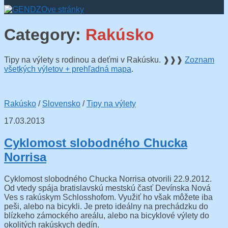
Category:
Rakúsko
Tipy na výlety s rodinou a deťmi v Rakúsku. ❱❱❱
Zoznam
všetkých výletov + prehľadná mapa
.
Rakúsko
/
Slovensko
/
Tipy na výlety
17.03.2013
Cyklomost slobodného Chucka
Norrisa
Cyklomost slobodného Chucka Norrisa otvorili 22.9.2012.
Od vtedy spája bratislavskú mestskú časť Devínska Nová
Ves s rakúskym Schlosshofom. Využiť ho však môžete iba
peši, alebo na bicykli. Je preto ideálny na prechádzku do
blízkeho zámockého areálu, alebo na bicyklové výlety do
okolitých rakúskych dedín.