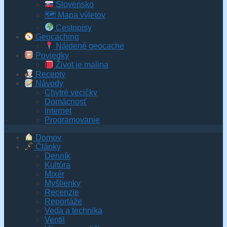
Slovensko
🗺 Mapa výletov
Cestopisy
Geocaching
Nájdené geocache
Poviedky
Život je malina
Recepty
Návody
Chytré vecičky
Domácnosť
Internet
Programovanie
Domov
Články
Denník
Kultúra
Mixér
Myšlienky
Recenzie
Reportáže
Veda a technika
Ventil