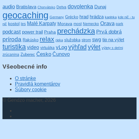
audio
dovolenka
Bratislava
Dunaj
Detva
Chorvátsko
geocaching
hrad
hrádza
Grécko
Germany
kaplnka
kde nič - tu
Orava
Malé Karpaty
kostol
Morava
les
most
Nemecko
park
nič
prechádzka
podcast
Prvá dobrá
power trail
Praha
relax
príroda
swg
tip na výlet
Rakúsko
služobka
strom
rieka
turistika
výhľad
výlet
video
vLog
virtuálka
výlety s deťmi
Česko
Čunovo
Zuberec
zrúcanina
Všeobecné info
O stránke
Pravidlá komentárov
Súbory cookie
© Gendzo macher, 2026