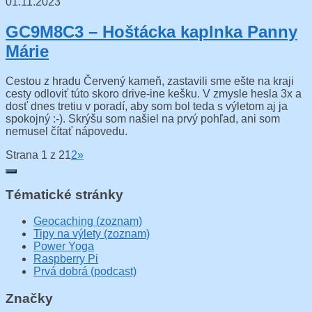
01.11.2023
GC9M8C3 – Hoštácka kaplnka Panny
Márie
Cestou z hradu Červený kameň, zastavili sme ešte na kraji
cesty odloviť túto skoro drive-ine kešku. V zmysle hesla 3x a
dosť dnes tretiu v poradí, aby som bol teda s výletom aj ja
spokojný :-). Skrýšu som našiel na prvý pohľad, ani som
nemusel čítať nápovedu.
Strana 1 z 2
1
2
»
Tématické stránky
Geocaching (zoznam)
Tipy na výlety (zoznam)
Power Yoga
Raspberry Pi
Prvá dobrá (podcast)
Značky