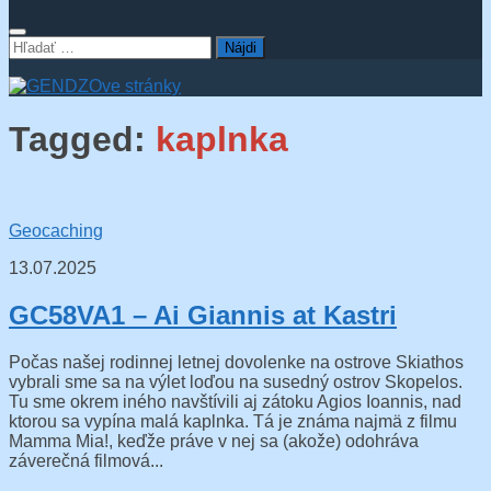
Hľadať:
Tagged:
kaplnka
Geocaching
13.07.2025
GC58VA1 – Ai Giannis at Kastri
Počas našej rodinnej letnej dovolenke na ostrove Skiathos
vybrali sme sa na výlet loďou na susedný ostrov Skopelos.
Tu sme okrem iného navštívili aj zátoku Agios Ioannis, nad
ktorou sa vypína malá kaplnka. Tá je známa najmä z filmu
Mamma Mia!, keďže práve v nej sa (akože) odohráva
záverečná filmová...