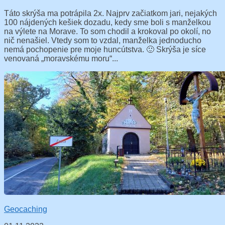
Táto skrýša ma potrápila 2x. Najprv začiatkom jari, nejakých
100 nájdených kešiek dozadu, kedy sme boli s manželkou
na výlete na Morave. To som chodil a krokoval po okolí, no
nič nenašiel. Vtedy som to vzdal, manželka jednoducho
nemá pochopenie pre moje huncútstva. 🙂 Skrýša je síce
venovaná „moravskému moru“...
Geocaching