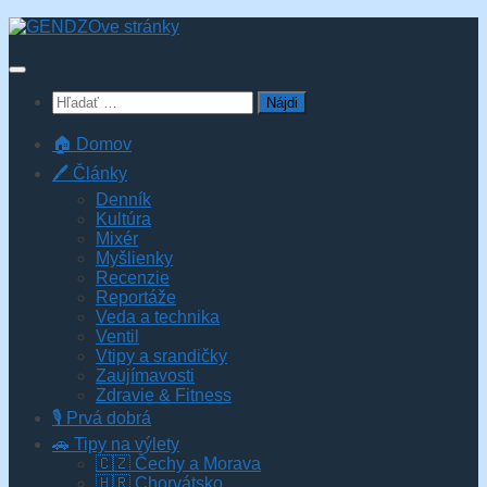
Skip
to
content
Hľadať:
🏠 Domov
🖊️ Články
Denník
Kultúra
Mixér
Myšlienky
Recenzie
Reportáže
Veda a technika
Ventil
Vtipy a srandičky
Zaujímavosti
Zdravie & Fitness
🎙️ Prvá dobrá
🚗 Tipy na výlety
🇨🇿 Čechy a Morava
🇭🇷 Chorvátsko