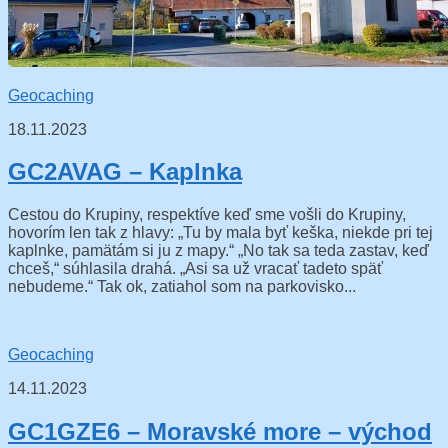
Geocaching
18.11.2023
GC2AVAG – Kaplnka
Cestou do Krupiny, respektíve keď sme vošli do Krupiny,
hovorím len tak z hlavy: „Tu by mala byť keška, niekde pri tej
kaplnke, pamätám si ju z mapy.“ „No tak sa teda zastav, keď
chceš,“ súhlasila drahá. „Asi sa už vracať tadeto späť
nebudeme.“ Tak ok, zatiahol som na parkovisko...
Geocaching
14.11.2023
GC1GZE6 – Moravské more – východ