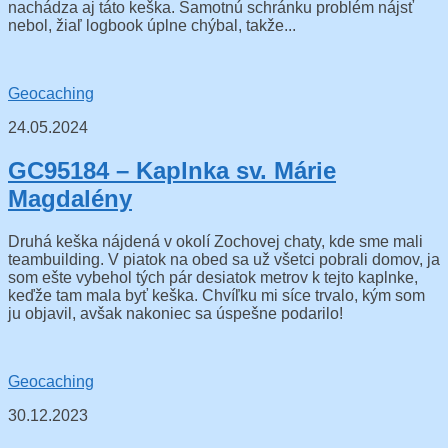
nachádza aj táto keška. Samotnú schránku problém nájsť
nebol, žiaľ logbook úplne chýbal, takže...
Geocaching
24.05.2024
GC95184 – Kaplnka sv. Márie
Magdalény
Druhá keška nájdená v okolí Zochovej chaty, kde sme mali
teambuilding. V piatok na obed sa už všetci pobrali domov, ja
som ešte vybehol tých pár desiatok metrov k tejto kaplnke,
keďže tam mala byť keška. Chvíľku mi síce trvalo, kým som
ju objavil, avšak nakoniec sa úspešne podarilo!
Geocaching
30.12.2023