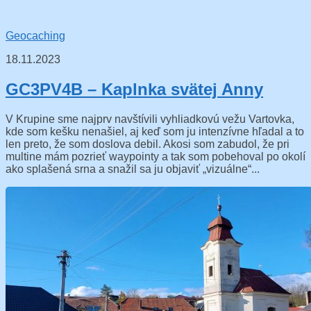
Geocaching
18.11.2023
GC3PV4B – Kaplnka svätej Anny
V Krupine sme najprv navštívili vyhliadkovú vežu Vartovka,
kde som kešku nenašiel, aj keď som ju intenzívne hľadal a to
len preto, že som doslova debil. Akosi som zabudol, že pri
multine mám pozrieť waypointy a tak som pobehoval po okolí
ako splašená srna a snažil sa ju objaviť „vizuálne“...