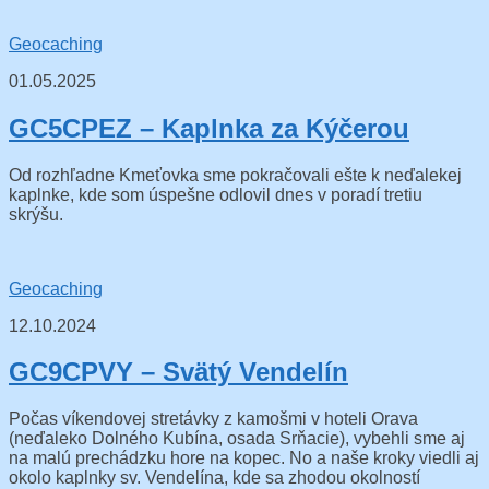
Geocaching
01.05.2025
GC5CPEZ – Kaplnka za Kýčerou
Od rozhľadne Kmeťovka sme pokračovali ešte k neďalekej
kaplnke, kde som úspešne odlovil dnes v poradí tretiu
skrýšu.
Geocaching
12.10.2024
GC9CPVY – Svätý Vendelín
Počas víkendovej stretávky z kamošmi v hoteli Orava
(neďaleko Dolného Kubína, osada Srňacie), vybehli sme aj
na malú prechádzku hore na kopec. No a naše kroky viedli aj
okolo kaplnky sv. Vendelína, kde sa zhodou okolností