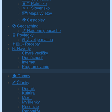
🇦🇹 Rakúsko
🇸🇰 Slovensko
🗺 Mapa výletov
🌍 Cestopisy
🧭 Geocaching
📍 Nájdené geocache
📔 Poviedky
📕 Život je malina
👨🏻‍🍳 Recepty
📝 Návody
Chytré vecičky
Domácnosť
Internet
Programovanie
🏠 Domov
🖊️ Články
Denník
Kultúra
Mixér
Myšlienky
Recenzie
Reportáže