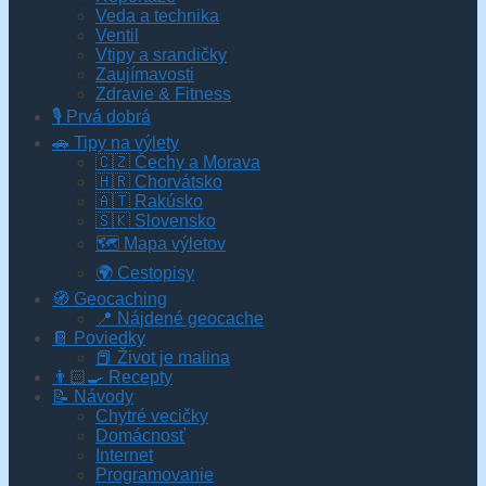
Veda a technika
Ventil
Vtipy a srandičky
Zaujímavosti
Zdravie & Fitness
🎙️ Prvá dobrá
🚗 Tipy na výlety
🇨🇿 Čechy a Morava
🇭🇷 Chorvátsko
🇦🇹 Rakúsko
🇸🇰 Slovensko
🗺 Mapa výletov
🌍 Cestopisy
🧭 Geocaching
📍 Nájdené geocache
📔 Poviedky
📕 Život je malina
👨🏻‍🍳 Recepty
📝 Návody
Chytré vecičky
Domácnosť
Internet
Programovanie