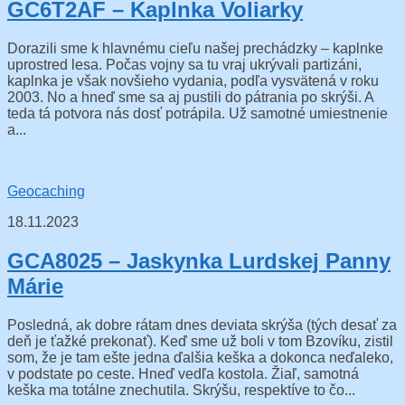
GC6T2AF – Kaplnka Voliarky
Dorazili sme k hlavnému cieľu našej prechádzky – kaplnke
uprostred lesa. Počas vojny sa tu vraj ukrývali partizáni,
kaplnka je však novšieho vydania, podľa vysvätená v roku
2003. No a hneď sme sa aj pustili do pátrania po skrýši. A
teda tá potvora nás dosť potrápila. Už samotné umiestnenie
a...
Geocaching
18.11.2023
GCA8025 – Jaskynka Lurdskej Panny
Márie
Posledná, ak dobre rátam dnes deviata skrýša (tých desať za
deň je ťažké prekonať). Keď sme už boli v tom Bzovíku, zistil
som, že je tam ešte jedna ďalšia keška a dokonca neďaleko,
v podstate po ceste. Hneď vedľa kostola. Žiaľ, samotná
keška ma totálne znechutila. Skrýšu, respektíve to čo...