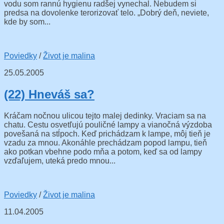
vodu som rannú hygienu radšej vynechal. Nebudem si
predsa na dovolenke terorizovať telo. „Dobrý deň, neviete,
kde by som...
Poviedky
/
Život je malina
25.05.2005
(22) Hneváš sa?
Kráčam nočnou ulicou tejto malej dedinky. Vraciam sa na
chatu. Cestu osvetľujú pouličné lampy a vianočná výzdoba
povešaná na stĺpoch. Keď prichádzam k lampe, môj tieň je
vzadu za mnou. Akonáhle prechádzam popod lampu, tieň
ako potkan vbehne podo mňa a potom, keď sa od lampy
vzďaľujem, uteká predo mnou...
Poviedky
/
Život je malina
11.04.2005