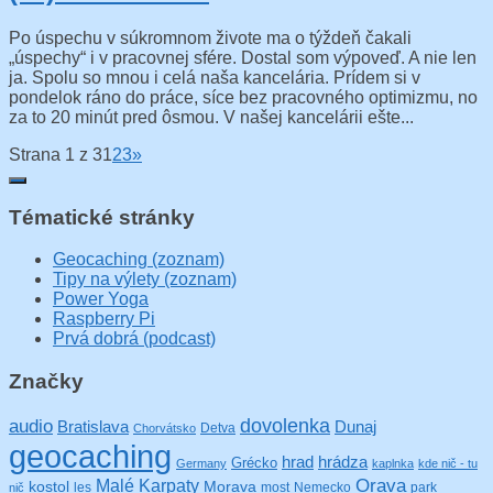
Po úspechu v súkromnom živote ma o týždeň čakali
„úspechy“ i v pracovnej sfére. Dostal som výpoveď. A nie len
ja. Spolu so mnou i celá naša kancelária. Prídem si v
pondelok ráno do práce, síce bez pracovného optimizmu, no
za to 20 minút pred ôsmou. V našej kancelárii ešte...
Strana 1 z 3
1
2
3
»
Tématické stránky
Geocaching (zoznam)
Tipy na výlety (zoznam)
Power Yoga
Raspberry Pi
Prvá dobrá (podcast)
Značky
audio
dovolenka
Bratislava
Dunaj
Detva
Chorvátsko
geocaching
hrad
hrádza
Grécko
Germany
kaplnka
kde nič - tu
Orava
Malé Karpaty
kostol
Morava
les
most
Nemecko
park
nič