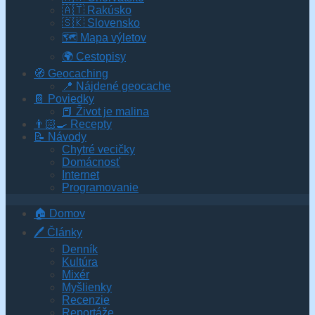
🇦🇹 Rakúsko
🇸🇰 Slovensko
🗺 Mapa výletov
🌍 Cestopisy
🧭 Geocaching
📍 Nájdené geocache
📔 Poviedky
📕 Život je malina
👨🏻‍🍳 Recepty
📝 Návody
Chytré vecičky
Domácnosť
Internet
Programovanie
🏠 Domov
🖊️ Články
Denník
Kultúra
Mixér
Myšlienky
Recenzie
Reportáže