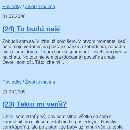
Poviedky
/
Život je malina
31.07.2006
(24) To budú naši
Zobudil som sa. V izbe už bolo šero. V prvom momente, keď
bolo moje vedomie na pokraji spánku a zobudenia, napadlo
mi, že som doma. Potom som si spomenul – išiel som predsa
na chatu. No toto nie je moja (dočasná) posteľ na chate.
Otvoril som oči. Táto izba mi...
Poviedky
/
Život je malina
21.06.2005
(23) Takto mi veríš?
Chcel som vstať prvý, aby som stihol všetko čo som si
zaumienil, no i tak som vstal medzi poslednými. Navštívil
som kúpeľňu, ale po zistení, že baby už minuli všetku teplú