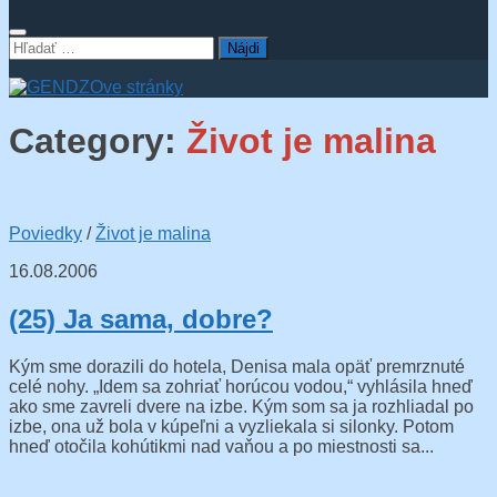
Hľadať:
Category:
Život je malina
Poviedky
/
Život je malina
16.08.2006
(25) Ja sama, dobre?
Kým sme dorazili do hotela, Denisa mala opäť premrznuté
celé nohy. „Idem sa zohriať horúcou vodou,“ vyhlásila hneď
ako sme zavreli dvere na izbe. Kým som sa ja rozhliadal po
izbe, ona už bola v kúpeľni a vyzliekala si silonky. Potom
hneď otočila kohútikmi nad vaňou a po miestnosti sa...