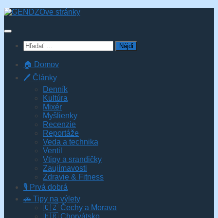
Skip
to
content
Hľadať:
🏠 Domov
🖊️ Články
Denník
Kultúra
Mixér
Myšlienky
Recenzie
Reportáže
Veda a technika
Ventil
Vtipy a srandičky
Zaujímavosti
Zdravie & Fitness
🎙️ Prvá dobrá
🚗 Tipy na výlety
🇨🇿 Čechy a Morava
🇭🇷 Chorvátsko