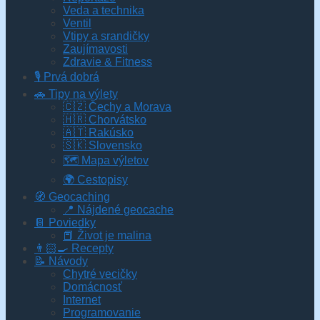
Veda a technika
Ventil
Vtipy a srandičky
Zaujímavosti
Zdravie & Fitness
🎙️ Prvá dobrá
🚗 Tipy na výlety
🇨🇿 Čechy a Morava
🇭🇷 Chorvátsko
🇦🇹 Rakúsko
🇸🇰 Slovensko
🗺 Mapa výletov
🌍 Cestopisy
🧭 Geocaching
📍 Nájdené geocache
📔 Poviedky
📕 Život je malina
👨🏻‍🍳 Recepty
📝 Návody
Chytré vecičky
Domácnosť
Internet
Programovanie