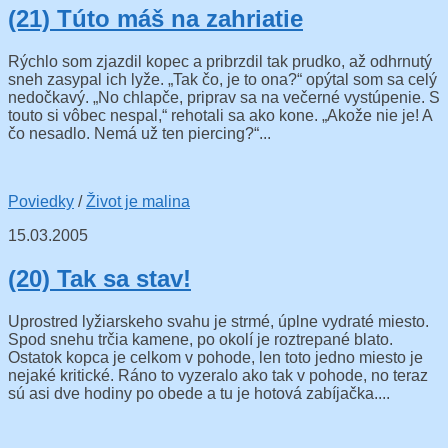
(21) Túto máš na zahriatie
Rýchlo som zjazdil kopec a pribrzdil tak prudko, až odhrnutý
sneh zasypal ich lyže. „Tak čo, je to ona?“ opýtal som sa celý
nedočkavý. „No chlapče, priprav sa na večerné vystúpenie. S
touto si vôbec nespal,“ rehotali sa ako kone. „Akože nie je! A
čo nesadlo. Nemá už ten piercing?“...
Poviedky
/
Život je malina
15.03.2005
(20) Tak sa stav!
Uprostred lyžiarskeho svahu je strmé, úplne vydraté miesto.
Spod snehu trčia kamene, po okolí je roztrepané blato.
Ostatok kopca je celkom v pohode, len toto jedno miesto je
nejaké kritické. Ráno to vyzeralo ako tak v pohode, no teraz
sú asi dve hodiny po obede a tu je hotová zabíjačka....