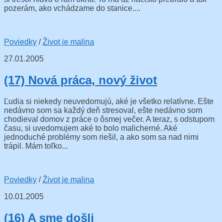
pozerám, ako vchádzame do stanice....
Poviedky
/
Život je malina
27.01.2005
(17) Nová práca, nový život
Ľudia si niekedy neuvedomujú, aké je všetko relatívne. Ešte
nedávno som sa každý deň stresoval, ešte nedávno som
chodieval domov z práce o ôsmej večer. A teraz, s odstupom
času, si uvedomujem aké to bolo malicherné. Aké
jednoduché problémy som riešil, a ako som sa nad nimi
trápil. Mám toľko...
Poviedky
/
Život je malina
10.01.2005
(16) A sme došli