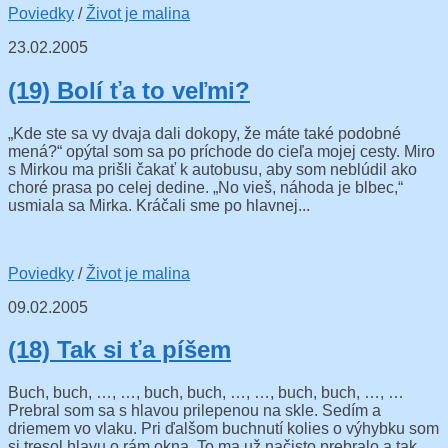
Poviedky
/
Život je malina
23.02.2005
(19) Bolí ťa to veľmi?
„Kde ste sa vy dvaja dali dokopy, že máte také podobné
mená?“ opýtal som sa po príchode do cieľa mojej cesty. Miro
s Mirkou ma prišli čakať k autobusu, aby som neblúdil ako
choré prasa po celej dedine. „No vieš, náhoda je blbec,“
usmiala sa Mirka. Kráčali sme po hlavnej...
Poviedky
/
Život je malina
09.02.2005
(18) Tak si ťa píšem
Buch, buch, …, …, buch, buch, …, …, buch, buch, …, …
Prebral som sa s hlavou prilepenou na skle. Sedím a
driemem vo vlaku. Pri ďalšom buchnutí kolies o výhybku som
si tresol hlavu o rám okna. To ma už načisto prebralo a tak