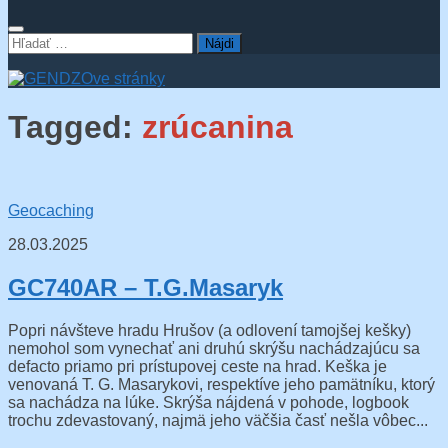
Hľadať:
Tagged:
zrúcanina
Geocaching
28.03.2025
GC740AR – T.G.Masaryk
Popri návšteve hradu Hrušov (a odlovení tamojšej kešky)
nemohol som vynechať ani druhú skrýšu nachádzajúcu sa
defacto priamo pri prístupovej ceste na hrad. Keška je
venovaná T. G. Masarykovi, respektíve jeho pamätníku, ktorý
sa nachádza na lúke. Skrýša nájdená v pohode, logbook
trochu zdevastovaný, najmä jeho väčšia časť nešla vôbec...