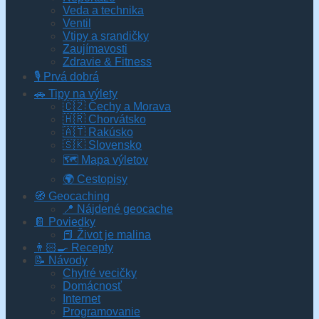
Veda a technika
Ventil
Vtipy a srandičky
Zaujímavosti
Zdravie & Fitness
🎙️ Prvá dobrá
🚗 Tipy na výlety
🇨🇿 Čechy a Morava
🇭🇷 Chorvátsko
🇦🇹 Rakúsko
🇸🇰 Slovensko
🗺 Mapa výletov
🌍 Cestopisy
🧭 Geocaching
📍 Nájdené geocache
📔 Poviedky
📕 Život je malina
👨🏻‍🍳 Recepty
📝 Návody
Chytré vecičky
Domácnosť
Internet
Programovanie