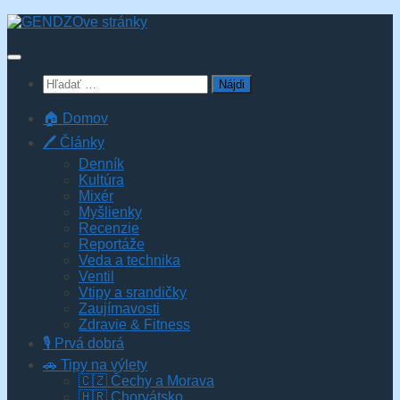
Skip
to
content
Hľadať:
🏠 Domov
🖊️ Články
Denník
Kultúra
Mixér
Myšlienky
Recenzie
Reportáže
Veda a technika
Ventil
Vtipy a srandičky
Zaujímavosti
Zdravie & Fitness
🎙️ Prvá dobrá
🚗 Tipy na výlety
🇨🇿 Čechy a Morava
🇭🇷 Chorvátsko