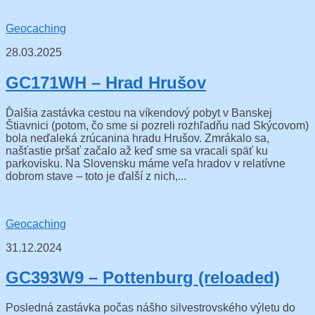
Geocaching
28.03.2025
GC171WH – Hrad Hrušov
Ďalšia zastávka cestou na víkendový pobyt v Banskej
Štiavnici (potom, čo sme si pozreli rozhľadňu nad Skýcovom)
bola neďaleká zrúcanina hradu Hrušov. Zmrákalo sa,
našťastie pršať začalo až keď sme sa vracali späť ku
parkovisku. Na Slovensku máme veľa hradov v relatívne
dobrom stave – toto je ďalší z nich,...
Geocaching
31.12.2024
GC393W9 – Pottenburg (reloaded)
Posledná zastávka počas nášho silvestrovského výletu do