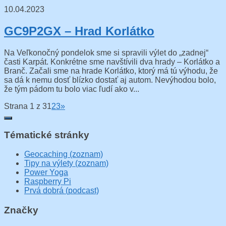
10.04.2023
GC9P2GX – Hrad Korlátko
Na Veľkonočný pondelok sme si spravili výlet do „zadnej“
časti Karpát. Konkrétne sme navštívili dva hrady – Korlátko a
Branč. Začali sme na hrade Korlátko, ktorý má tú výhodu, že
sa dá k nemu dosť blízko dostať aj autom. Nevýhodou bolo,
že tým pádom tu bolo viac ľudí ako v...
Strana 1 z 3
1
2
3
»
Tématické stránky
Geocaching (zoznam)
Tipy na výlety (zoznam)
Power Yoga
Raspberry Pi
Prvá dobrá (podcast)
Značky