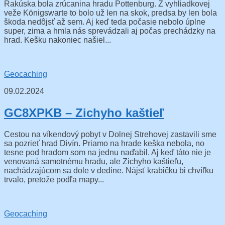
Rakúska bola zrúcanina hradu Pottenburg. Z vyhliadkovej
veže Königswarte to bolo už len na skok, predsa by len bola
škoda nedôjsť až sem. Aj keď teda počasie nebolo úplne
super, zima a hmla nás sprevádzali aj počas prechádzky na
hrad. Kešku nakoniec našiel...
Geocaching
09.02.2024
GC8XPKB – Zichyho kaštieľ
Cestou na víkendový pobyt v Dolnej Strehovej zastavili sme
sa pozrieť hrad Divín. Priamo na hrade keška nebola, no
tesne pod hradom som na jednu naďabil. Aj keď táto nie je
venovaná samotnému hradu, ale Zichyho kaštieľu,
nachádzajúcom sa dole v dedine. Nájsť krabičku bi chvíľku
trvalo, pretože podľa mapy...
Geocaching