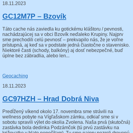
18.11.2023
GC12M7P – Bzovík
Táto cache nás zaviedla ku gotickému kláštoru / pevnosti,
nachádzajúcej sa v obci Bzovík neďaleko Krupiny. Najprv
sme prechodili celú pevnosť – prekvapilo nás, že je voľne
prístupná, aj keď sa v podstate jedná čiastočne o stavenisko.
Niektoré časti (schody, balkóny) aj dosť nebezpečné, buď
úplne bez zábradlia, alebo len...
Geocaching
18.11.2023
GC97HZH – Hrad Dobrá Niva
Predĺžený víkend okolo 17. novembra sme strávili na
wellness pobyte na Vígľašskom zámku, odkiaľ sme si v
sobotu spravili výlet do okolia Zvolena. Naša prvá (skutočná)
zastávka bola dedinka Podzámčok (tú prvú zastávku na
križovatke v blate nepočítam). Tu sme najprv pozreli drevenú