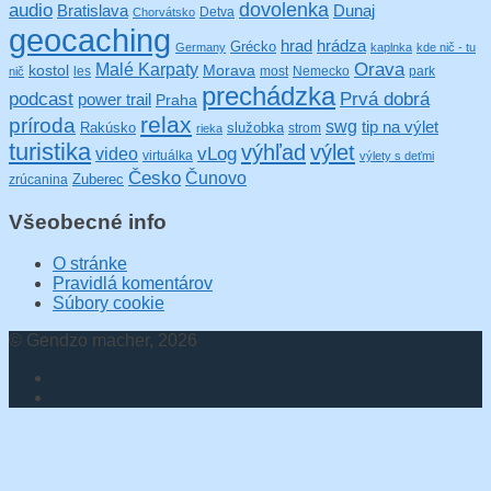
audio
dovolenka
Bratislava
Dunaj
Detva
Chorvátsko
geocaching
hrad
hrádza
Grécko
Germany
kaplnka
kde nič - tu
Orava
Malé Karpaty
kostol
Morava
les
most
Nemecko
park
nič
prechádzka
podcast
Prvá dobrá
power trail
Praha
relax
príroda
swg
tip na výlet
Rakúsko
služobka
strom
rieka
turistika
výhľad
výlet
video
vLog
virtuálka
výlety s deťmi
Česko
Čunovo
Zuberec
zrúcanina
Všeobecné info
O stránke
Pravidlá komentárov
Súbory cookie
© Gendzo macher, 2026