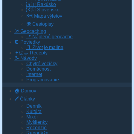
🇦🇹 Rakúsko
🇸🇰 Slovensko
🗺 Mapa výletov
🌍 Cestopisy
🧭 Geocaching
📍 Nájdené geocache
📔 Poviedky
📕 Život je malina
👨🏻‍🍳 Recepty
📝 Návody
Chytré vecičky
Domácnosť
Internet
Programovanie
🏠 Domov
🖊️ Články
Denník
Kultúra
Mixér
Myšlienky
Recenzie
Reportáže