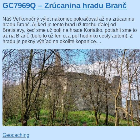
GC7969Q – Zrúcanina hradu Branč
Náš Veľkonočný výlet nakoniec pokračoval až na zrúcaninu
hradu Branč. Aj keď je tento hrad už trochu ďalej od
Bratislavy, keď sme už boli na hrade Korlátko, potiahli sme to
až na Branč (bolo to už len cca pol hodinku cesty autom). Z
hradu je pekný výhľad na okolité kopanice....
Geocaching