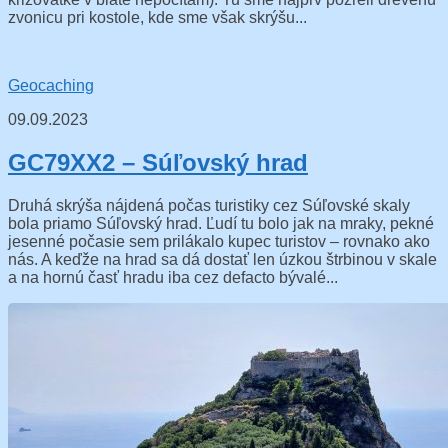
zvonicu pri kostole, kde sme však skrýšu...
Geocaching
09.09.2023
GC79XX2 – Súľovský hrad
Druhá skrýša nájdená počas turistiky cez Súľovské skaly
bola priamo Súľovský hrad. Ľudí tu bolo jak na mraky, pekné
jesenné počasie sem prilákalo kupec turistov – rovnako ako
nás. A keďže na hrad sa dá dostať len úzkou štrbinou v skale
a na hornú časť hradu iba cez defacto bývalé...