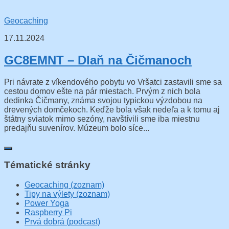
Geocaching
17.11.2024
GC8EMNT – Dlaň na Čičmanoch
Pri návrate z víkendového pobytu vo Vršatci zastavili sme sa
cestou domov ešte na pár miestach. Prvým z nich bola
dedinka Čičmany, známa svojou typickou výzdobou na
drevených domčekoch. Keďže bola však nedeľa a k tomu aj
štátny sviatok mimo sezóny, navštívili sme iba miestnu
predajňu suvenírov. Múzeum bolo síce...
Tématické stránky
Geocaching (zoznam)
Tipy na výlety (zoznam)
Power Yoga
Raspberry Pi
Prvá dobrá (podcast)