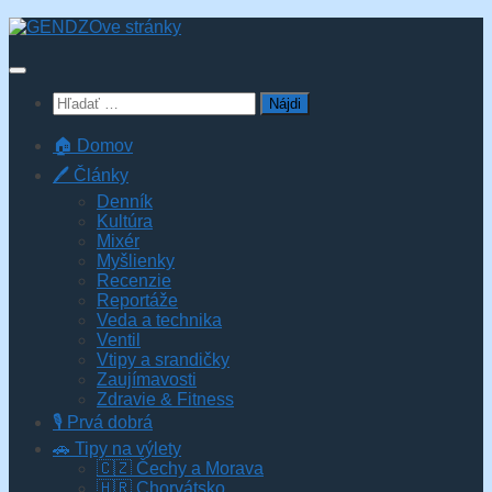
Skip
to
content
Hľadať:
🏠 Domov
🖊️ Články
Denník
Kultúra
Mixér
Myšlienky
Recenzie
Reportáže
Veda a technika
Ventil
Vtipy a srandičky
Zaujímavosti
Zdravie & Fitness
🎙️ Prvá dobrá
🚗 Tipy na výlety
🇨🇿 Čechy a Morava
🇭🇷 Chorvátsko