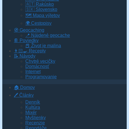
🇦🇹 Rakúsko
🇸🇰 Slovensko
🗺 Mapa výletov
🌍 Cestopisy
🧭 Geocaching
📍 Nájdené geocache
📔 Poviedky
📕 Život je malina
👨🏻‍🍳 Recepty
📝 Návody
Chytré vecičky
Domácnosť
Internet
Programovanie
🏠 Domov
🖊️ Články
Denník
Kultúra
Mixér
Myšlienky
Recenzie
Reportáže