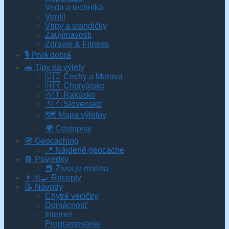
Veda a technika
Ventil
Vtipy a srandičky
Zaujímavosti
Zdravie & Fitness
🎙️ Prvá dobrá
🚗 Tipy na výlety
🇨🇿 Čechy a Morava
🇭🇷 Chorvátsko
🇦🇹 Rakúsko
🇸🇰 Slovensko
🗺 Mapa výletov
🌍 Cestopisy
🧭 Geocaching
📍 Nájdené geocache
📔 Poviedky
📕 Život je malina
👨🏻‍🍳 Recepty
📝 Návody
Chytré vecičky
Domácnosť
Internet
Programovanie