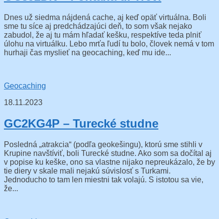
Dnes už siedma nájdená cache, aj keď opäť virtuálna. Boli
sme tu síce aj predchádzajúci deň, to som však nejako
zabudol, že aj tu mám hľadať kešku, respektíve teda plniť
úlohu na virtuálku. Lebo mrťa ľudí tu bolo, človek nemá v tom
hurhaji čas myslieť na geocaching, keď mu ide...
Geocaching
18.11.2023
GC2KG4P – Turecké studne
Posledná „atrakcia“ (podľa geokešingu), ktorú sme stihli v
Krupine navštíviť, boli Turecké studne. Ako som sa dočítal aj
v popise ku keške, ono sa vlastne nijako nepreukázalo, že by
tie diery v skale mali nejakú súvislosť s Turkami.
Jednoducho to tam len miestni tak volajú. S istotou sa vie,
že...