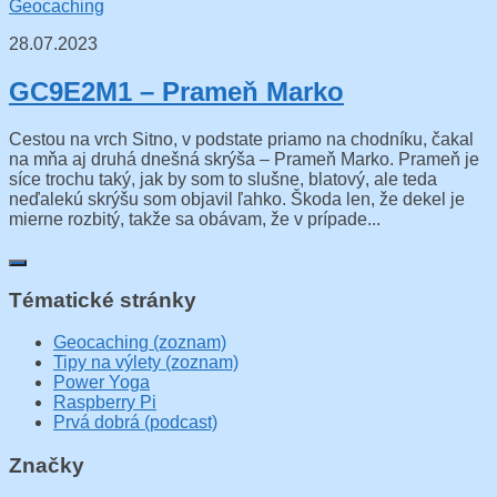
Geocaching
28.07.2023
GC9E2M1 – Prameň Marko
Cestou na vrch Sitno, v podstate priamo na chodníku, čakal
na mňa aj druhá dnešná skrýša – Prameň Marko. Prameň je
síce trochu taký, jak by som to slušne, blatový, ale teda
neďalekú skrýšu som objavil ľahko. Škoda len, že dekel je
mierne rozbitý, takže sa obávam, že v prípade...
Tématické stránky
Geocaching (zoznam)
Tipy na výlety (zoznam)
Power Yoga
Raspberry Pi
Prvá dobrá (podcast)
Značky