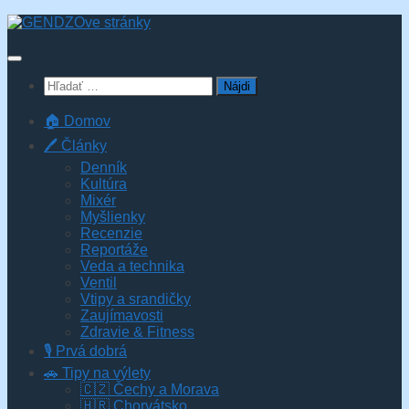
Skip
to
content
Hľadať:
🏠 Domov
🖊️ Články
Denník
Kultúra
Mixér
Myšlienky
Recenzie
Reportáže
Veda a technika
Ventil
Vtipy a srandičky
Zaujímavosti
Zdravie & Fitness
🎙️ Prvá dobrá
🚗 Tipy na výlety
🇨🇿 Čechy a Morava
🇭🇷 Chorvátsko