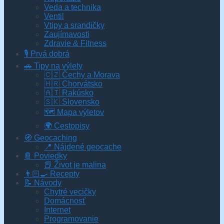
Veda a technika
Ventil
Vtipy a srandičky
Zaujímavosti
Zdravie & Fitness
🎙️ Prvá dobrá
🚗 Tipy na výlety
🇨🇿 Čechy a Morava
🇭🇷 Chorvátsko
🇦🇹 Rakúsko
🇸🇰 Slovensko
🗺 Mapa výletov
🌍 Cestopisy
🧭 Geocaching
📍 Nájdené geocache
📔 Poviedky
📕 Život je malina
👨🏻‍🍳 Recepty
📝 Návody
Chytré vecičky
Domácnosť
Internet
Programovanie