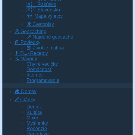
🇦🇹 Rakúsko
🇸🇰 Slovensko
🗺 Mapa výletov
🌍 Cestopisy
🧭 Geocaching
📍 Nájdené geocache
📔 Poviedky
📕 Život je malina
👨🏻‍🍳 Recepty
📝 Návody
Chytré vecičky
Domácnosť
Internet
Programovanie
🏠 Domov
🖊️ Články
Denník
Kultúra
Mixér
Myšlienky
Recenzie
Reportáže