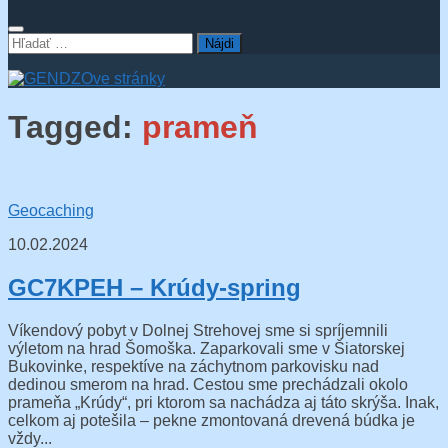
Hľadať:
Tagged:
prameň
Geocaching
10.02.2024
GC7KPEH – Krúdy-spring
Víkendový pobyt v Dolnej Strehovej sme si spríjemnili
výletom na hrad Šomoška. Zaparkovali sme v Šiatorskej
Bukovinke, respektíve na záchytnom parkovisku nad
dedinou smerom na hrad. Cestou sme prechádzali okolo
prameňa „Krúdy“, pri ktorom sa nachádza aj táto skrýša. Inak,
celkom aj potešila – pekne zmontovaná drevená búdka je
vždy...