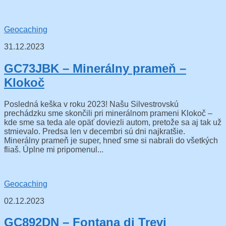
Geocaching
31.12.2023
GC73JBK – Minerálny prameň –
Klokoč
Posledná keška v roku 2023! Našu Silvestrovskú
prechádzku sme skončili pri minerálnom prameni Klokoč –
kde sme sa teda ale opäť doviezli autom, pretože sa aj tak už
stmievalo. Predsa len v decembri sú dni najkratšie.
Minerálny prameň je super, hneď sme si nabrali do všetkých
fliaš. Úplne mi pripomenul...
Geocaching
02.12.2023
GC892DN – Fontana di Trevi