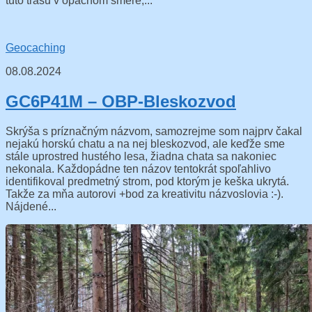
túto trasu v opačnom smere,...
Geocaching
08.08.2024
GC6P41M – OBP-Bleskozvod
Skrýša s príznačným názvom, samozrejme som najprv čakal
nejakú horskú chatu a na nej bleskozvod, ale keďže sme
stále uprostred hustého lesa, žiadna chata sa nakoniec
nekonala. Každopádne ten názov tentokrát spoľahlivo
identifikoval predmetný strom, pod ktorým je keška ukrytá.
Takže za mňa autorovi +bod za kreativitu názvoslovia :-).
Nájdené...