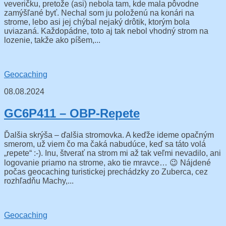
veveričku, pretože (asi) nebola tam, kde mala pôvodne
zamýšľané byť. Nechal som ju položenú na konári na
strome, lebo asi jej chýbal nejaký drôtik, ktorým bola
uviazaná. Každopádne, toto aj tak nebol vhodný strom na
lozenie, takže ako píšem,...
Geocaching
08.08.2024
GC6P411 – OBP-Repete
Ďalšia skrýša – ďalšia stromovka. A keďže ideme opačným
smerom, už viem čo ma čaká nabudúce, keď sa táto volá
„repete“ :-). Inu, štverať na strom mi až tak veľmi nevadilo, ani
logovanie priamo na strome, ako tie mravce… 😉 Nájdené
počas geocaching turistickej prechádzky zo Zuberca, cez
rozhľadňu Machy,...
Geocaching