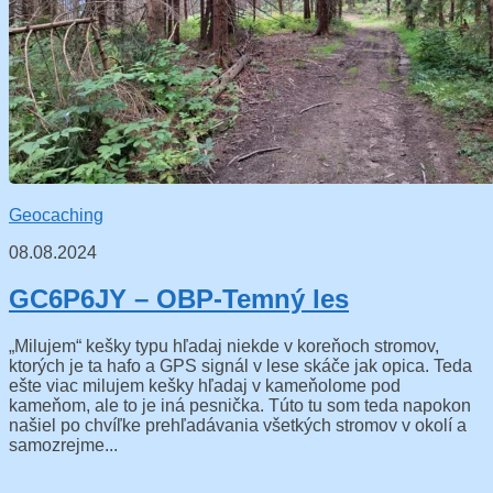
Geocaching
08.08.2024
GC6P6JY – OBP-Temný les
„Milujem“ kešky typu hľadaj niekde v koreňoch stromov,
ktorých je ta hafo a GPS signál v lese skáče jak opica. Teda
ešte viac milujem kešky hľadaj v kameňolome pod
kameňom, ale to je iná pesnička. Túto tu som teda napokon
našiel po chvíľke prehľadávania všetkých stromov v okolí a
samozrejme...