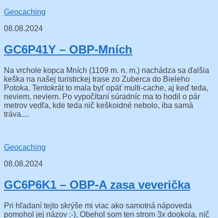
Geocaching
08.08.2024
GC6P41Y – OBP-Mních
Na vrchole kopca Mních (1109 m. n. m.) nachádza sa ďalšia
keška na našej turistickej trase zo Zuberca do Bieleho
Potoka. Tentokrát to mala byť opäť multi-cache, aj keď teda,
neviem, neviem. Po vypočítaní súradníc ma to hodil o pár
metrov vedľa, kde teda nič keškoidné nebolo, iba samá
tráva....
Geocaching
08.08.2024
GC6P6K1 – OBP-A zasa veverička
Pri hľadaní tejto skrýše mi viac ako samotná nápoveda
pomohol jej názov :-). Obehol som ten strom 3x dookola, nič