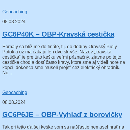
Geocaching
08.08.2024
GC6P40K – OBP-Kravská cestička
Pomaly sa blížime do finále, t.j. do dediny Oravský Biely
Potok a už ma čakajú len dve skrýše. Názov „kravská
cestička“ je pre túto kešku veľmi príznačný, zjavne po tejto
cestičke chodia dosť často kravy, ktoré sme aj videli hore na
kopci, dokonca sme museli prejsť cez elektrický ohradník.
No...
Geocaching
08.08.2024
GC6P6JE – OBP-Vyhlaď z borovičky
Tak pri tejto ďalšej keške som sa našťastie nemusel hrať na