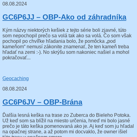
08.08.2024
GC6P6JJ – OBP-Ako od záhradníka
Kým názvy niektorých kešiek z tejto série boli zjavné, túto
som nepochopil prečo sa volá tak ako sa volá. Čo som však
pochopil po chvíľke hľadania bolo, že pomôcka „pod
kameňom“ nemusí zákonite znamenať, že ten kameň treba
hľadať na zemi :-). No skrýšu som nakoniec našiel a mohol
pokračovať...
Geocaching
08.08.2024
GC6P6JV – OBP-Brána
Ďalšia lesná keška na trase zo Zuberca do Bieleho Potoka.
Už keď som sa blížil na miesto určenia, hneď mi bolo jasné
prečo je táto keška pomenovaná ako je. Aj keď som ju hľadal
na opačnej strane, a až potom mi docvaklo, že owner išiel