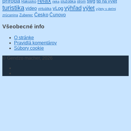
relax
príroda
swg
tip na výlet
Rakúsko
služobka
strom
rieka
turistika
výhľad
výlet
video
vLog
virtuálka
výlety s deťmi
Česko
Čunovo
Zuberec
zrúcanina
Všeobecné info
O stránke
Pravidlá komentárov
Súbory cookie
© Gendzo macher, 2026