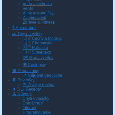
Veda a technika
Ventil
Vtipy a srandičky
Zaujímavosti
Zdravie & Fitness
🎙️ Prvá dobrá
🚗 Tipy na výlety
🇨🇿 Čechy a Morava
🇭🇷 Chorvátsko
🇦🇹 Rakúsko
🇸🇰 Slovensko
🗺 Mapa výletov
🌍 Cestopisy
🧭 Geocaching
📍 Nájdené geocache
📔 Poviedky
📕 Život je malina
👨🏻‍🍳 Recepty
📝 Návody
Chytré vecičky
Domácnosť
Internet
Programovanie