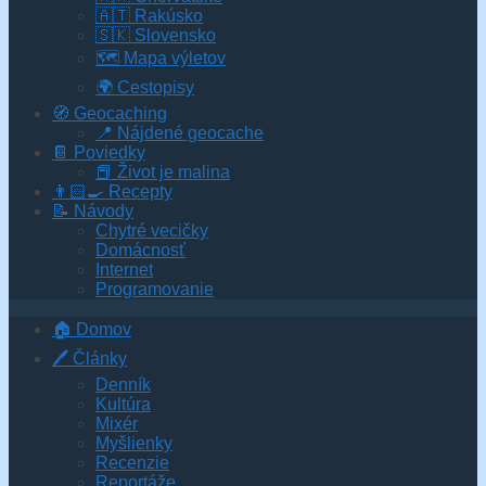
🇦🇹 Rakúsko
🇸🇰 Slovensko
🗺 Mapa výletov
🌍 Cestopisy
🧭 Geocaching
📍 Nájdené geocache
📔 Poviedky
📕 Život je malina
👨🏻‍🍳 Recepty
📝 Návody
Chytré vecičky
Domácnosť
Internet
Programovanie
🏠 Domov
🖊️ Články
Denník
Kultúra
Mixér
Myšlienky
Recenzie
Reportáže