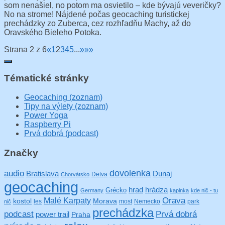
som nenašiel, no potom ma osvietilo – kde bývajú veveričky?
No na strome! Nájdené počas geocaching turistickej
prechádzky zo Zuberca, cez rozhľadňu Machy, až do
Oravského Bieleho Potoka.
Strana 2 z 6
«
1
2
3
4
5
...
»
»»
Tématické stránky
Geocaching (zoznam)
Tipy na výlety (zoznam)
Power Yoga
Raspberry Pi
Prvá dobrá (podcast)
Značky
audio
dovolenka
Bratislava
Dunaj
Detva
Chorvátsko
geocaching
hrad
hrádza
Grécko
Germany
kaplnka
kde nič - tu
Orava
Malé Karpaty
kostol
Morava
les
most
Nemecko
park
nič
prechádzka
podcast
Prvá dobrá
power trail
Praha