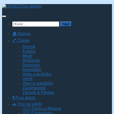
Skip
to
content
Hľadať:
🏠 Domov
🖊️ Články
Denník
Kultúra
Mixér
Myšlienky
Recenzie
Reportáže
Veda a technika
Ventil
Vtipy a srandičky
Zaujímavosti
Zdravie & Fitness
🎙️ Prvá dobrá
🚗 Tipy na výlety
🇨🇿 Čechy a Morava
🇭🇷 Chorvátsko