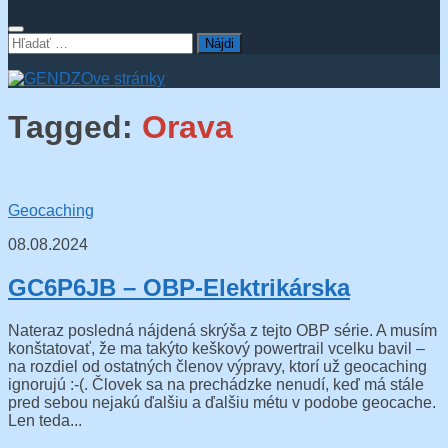
Hľadať:
Tagged:
Orava
Geocaching
08.08.2024
GC6P6JB – OBP-Elektrikárska
Nateraz posledná nájdená skrýša z tejto OBP série. A musím
konštatovať, že ma takýto keškový powertrail vcelku bavil –
na rozdiel od ostatných členov výpravy, ktorí už geocaching
ignorujú :-(. Človek sa na prechádzke nenudí, keď má stále
pred sebou nejakú ďalšiu a ďalšiu métu v podobe geocache.
Len teda...