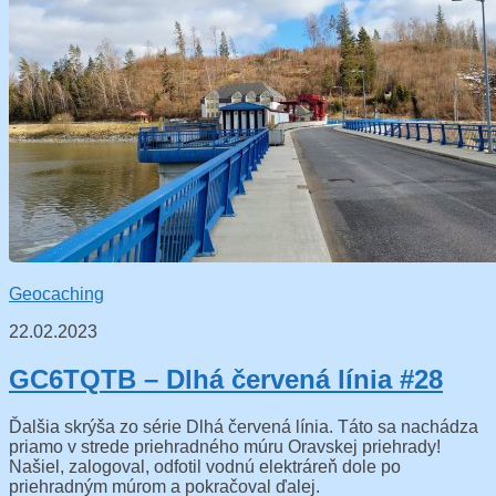
Geocaching
22.02.2023
GC6TQTB – Dlhá červená línia #28
Ďalšia skrýša zo série Dlhá červená línia. Táto sa nachádza
priamo v strede priehradného múru Oravskej priehrady!
Našiel, zalogoval, odfotil vodnú elektráreň dole po
priehradným múrom a pokračoval ďalej.