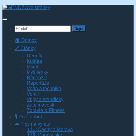
Skip
to
content
Hľadať:
🏠 Domov
🖊️ Články
Denník
Kultúra
Mixér
Myšlienky
Recenzie
Reportáže
Veda a technika
Ventil
Vtipy a srandičky
Zaujímavosti
Zdravie & Fitness
🎙️ Prvá dobrá
🚗 Tipy na výlety
🇨🇿 Čechy a Morava
🇭🇷 Chorvátsko