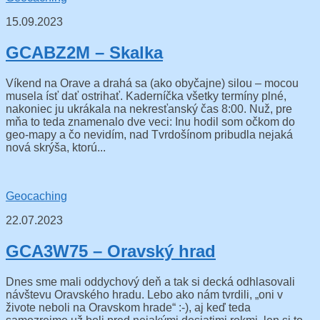
15.09.2023
GCABZ2M – Skalka
Víkend na Orave a drahá sa (ako obyčajne) silou – mocou
musela ísť dať ostrihať. Kaderníčka všetky termíny plné,
nakoniec ju ukrákala na nekresťanský čas 8:00. Nuž, pre
mňa to teda znamenalo dve veci: Inu hodil som očkom do
geo-mapy a čo nevidím, nad Tvrdošínom pribudla nejaká
nová skrýša, ktorú...
Geocaching
22.07.2023
GCA3W75 – Oravský hrad
Dnes sme mali oddychový deň a tak si decká odhlasovali
návštevu Oravského hradu. Lebo ako nám tvrdili, „oni v
živote neboli na Oravskom hrade“ :-), aj keď teda