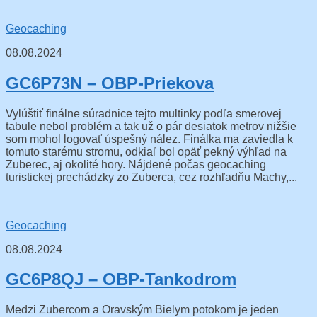
Geocaching
08.08.2024
GC6P73N – OBP-Priekova
Vylúštiť finálne súradnice tejto multinky podľa smerovej
tabule nebol problém a tak už o pár desiatok metrov nižšie
som mohol logovať úspešný nález. Finálka ma zaviedla k
tomuto starému stromu, odkiaľ bol opäť pekný výhľad na
Zuberec, aj okolité hory. Nájdené počas geocaching
turistickej prechádzky zo Zuberca, cez rozhľadňu Machy,...
Geocaching
08.08.2024
GC6P8QJ – OBP-Tankodrom
Medzi Zubercom a Oravským Bielym potokom je jeden