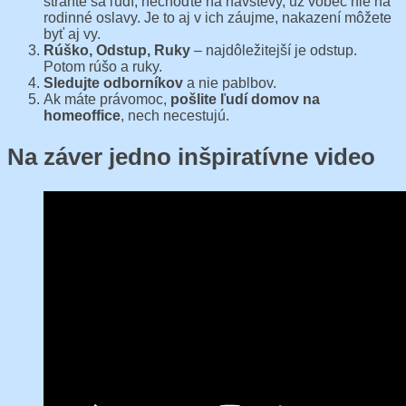
stráňte sa ľudí, nechoďte na návštevy, už vôbec nie na
rodinné oslavy. Je to aj v ich záujme, nakazení môžete
byť aj vy.
Rúško, Odstup, Ruky
– najdôležitejší je odstup.
Potom rúšo a ruky.
Sledujte odborníkov
a nie pablbov.
Ak máte právomoc,
pošlite ľudí domov na
homeoffice
, nech necestujú.
Na záver jedno inšpiratívne video