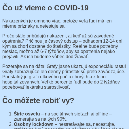
Čo už vieme o COVID-19
Nakazených je omnoho viac, pretože veľa ľudí má len
mierne príznaky a netestuje sa.
Prečo stále pribúdajú nakazení, aj keď už sú zavedené
opatrenia? Príčinou je časový odstup – odhadom 12-14 dní,
kým sa chorí dostane do štatistiky. Reálne bude potrebný
mesiac, možno až 6-7 týždňov, aby sa opatrenia nejako
prejavili! Ak ich budeme vôbec dodržiavať.
Pozerajte sa na dáta! Grafy jasne ukazujú exponeciálu rastu!
Grafy zobrazujúce len denný prírastok sú preto zavádzajúce.
Podstatný je graf celkového počtu chorých a z toho
hospitalizovaných. Veľké percento ľudí bude do 2 týždňov
potrebovať lekársku starostlivosť.
Čo môžete robiť vy?
Šírte osvetu
– na sociálnych sieťach aj offline –
zamerajte sa na tých 90%.
Osobný lockdown
– nestretávajte sa, necestujte,