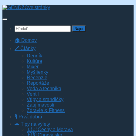
Skip
to
content
Hľadať:
🏠 Domov
🖊️ Články
Denník
Kultúra
Mixér
Myšlienky
Recenzie
Reportáže
Veda a technika
Ventil
Vtipy a srandičky
Zaujímavosti
Zdravie & Fitness
🎙️ Prvá dobrá
🚗 Tipy na výlety
🇨🇿 Čechy a Morava
🇭🇷 Chorvátsko