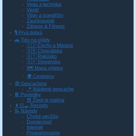
Veda a technika
Ventil
Vtipy a srandičky
Zaujímavosti
Zdravie & Fitness
🎙️ Prvá dobrá
🚗 Tipy na výlety
🇨🇿 Čechy a Morava
🇭🇷 Chorvátsko
🇦🇹 Rakúsko
🇸🇰 Slovensko
🗺 Mapa výletov
🌍 Cestopisy
🧭 Geocaching
📍 Nájdené geocache
📔 Poviedky
📕 Život je malina
👨🏻‍🍳 Recepty
📝 Návody
Chytré vecičky
Domácnosť
Internet
Programovanie