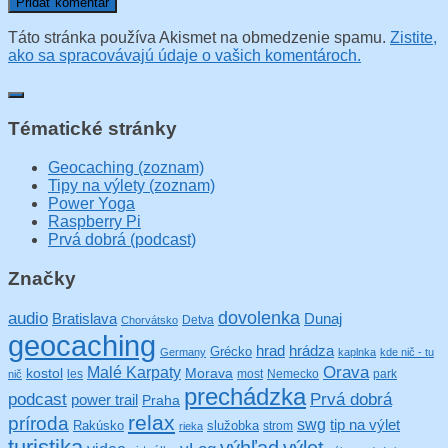
Táto stránka používa Akismet na obmedzenie spamu.
Zistite,
ako sa spracovávajú údaje o vašich komentároch.
Tématické stránky
Geocaching (zoznam)
Tipy na výlety (zoznam)
Power Yoga
Raspberry Pi
Prvá dobrá (podcast)
Značky
audio
dovolenka
Bratislava
Dunaj
Detva
Chorvátsko
geocaching
hrad
hrádza
Grécko
Germany
kaplnka
kde nič - tu
Orava
Malé Karpaty
kostol
Morava
les
most
Nemecko
park
nič
prechádzka
podcast
Prvá dobrá
power trail
Praha
relax
príroda
swg
tip na výlet
Rakúsko
služobka
strom
rieka