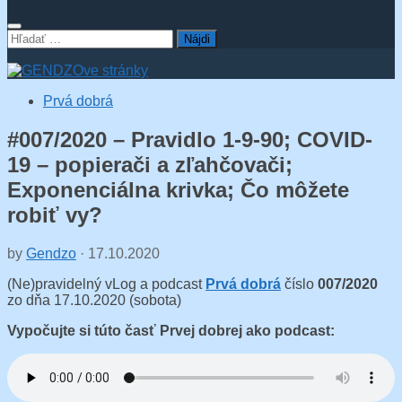
Hľadať:
Prvá dobrá
#007/2020 – Pravidlo 1-9-90; COVID-
19 – popierači a zľahčovači;
Exponenciálna krivka; Čo môžete
robiť vy?
by
Gendzo
·
17.10.2020
(Ne)pravidelný vLog a podcast
Prvá dobrá
číslo
007/2020
zo dňa 17.10.2020 (sobota)
Vypočujte si túto časť Prvej dobrej ako podcast: