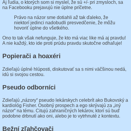
Aj ľudia, o ktorých som si myslel, že sú +/- pri zmysloch, sa
na Facebooku prejavujú nie úplne príčetne.
Právo na názor sme dotiahli až tak ďaleko, že
niektorí jedinci nadobudli presvedčenie, že môžu
hovoriť úplne do všetkého.
Ono to tak však nefunguje, že kto má viac like má aj pravdu!
A nie každý, kto ide proti prúdu pravdu skutočne odhaľuje!
Popierači a hoaxéri
Zdieľajú úplné hlúposti, diskutovať sa s nimi väčšinou nedá,
idú si svojou cestou.
Pseudo odborníci
Zdieľajú „názory“ pseudo lekárskych celebrít ako Bukovský a
kardiológ Fisher. Osobný prospech a ego skrývajú za „iný
názor“ na tému. Citujú zahraničných lekárov, ktorí sú buď
podobne drbnutí ako oni, alebo je to vytrhnuté z kontextu.
Bežní zľahčovači