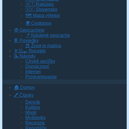
🇦🇹 Rakúsko
🇸🇰 Slovensko
🗺 Mapa výletov
🌍 Cestopisy
🧭 Geocaching
📍 Nájdené geocache
📔 Poviedky
📕 Život je malina
👨🏻‍🍳 Recepty
📝 Návody
Chytré vecičky
Domácnosť
Internet
Programovanie
🏠 Domov
🖊️ Články
Denník
Kultúra
Mixér
Myšlienky
Recenzie
Reportáže