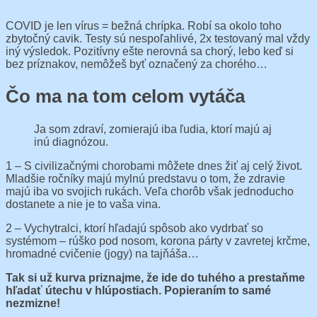
COVID je len vírus = bežná chrípka. Robí sa okolo toho
zbytočný cavik. Testy sú nespoľahlivé, 2x testovaný mal vždy
iný výsledok. Pozitívny ešte nerovná sa chorý, lebo keď si
bez príznakov, nemôžeš byť označený za chorého…
Čo ma na tom celom vytáča
Ja som zdraví, zomierajú iba ľudia, ktorí majú aj
inú diagnózou.
1 – S civilizačnými chorobami môžete dnes žiť aj celý život.
Mladšie ročníky majú mylnú predstavu o tom, že zdravie
majú iba vo svojich rukách. Veľa chorôb však jednoducho
dostanete a nie je to vaša vina.
2 – Vychytralci, ktorí hľadajú spôsob ako vydrbať so
systémom – rúško pod nosom, korona párty v zavretej krčme,
hromadné cvičenie (jogy) na tajňáša…
Tak si už kurva priznajme, že ide do tuhého a prestaňme
hľadať útechu v hlúpostiach. Popieraním to samé
nezmizne!