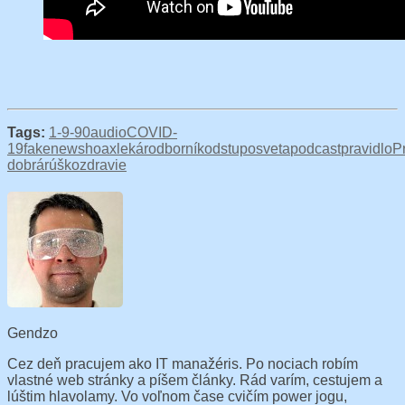
Tags:
1-9-90
audio
COVID-
19
fakenews
hoax
lekár
odborník
odstup
osveta
podcast
pravidlo
P
dobrá
rúško
zdravie
Gendzo
Cez deň pracujem ako IT manažéris. Po nociach robím
vlastné web stránky a píšem články. Rád varím, cestujem a
lúštim hlavolamy. Vo voľnom čase cvičím power jogu,