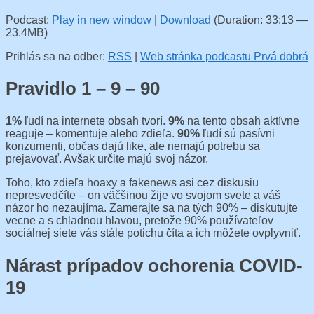
Podcast:
Play in new window
|
Download
(Duration: 33:13 —
23.4MB)
Prihlás sa na odber:
RSS
|
Web stránka podcastu Prvá dobrá
Pravidlo 1 – 9 – 90
1%
ľudí na internete obsah tvorí.
9%
na tento obsah aktívne
reaguje – komentuje alebo zdieľa.
90%
ľudí sú pasívni
konzumenti, občas dajú like, ale nemajú potrebu sa
prejavovať. Avšak určite majú svoj názor.
Toho, kto zdieľa hoaxy a fakenews asi cez diskusiu
nepresvedčíte – on väčšinou žije vo svojom svete a váš
názor ho nezaujíma. Zamerajte sa na tých 90% – diskutujte
vecne a s chladnou hlavou, pretože 90% používateľov
sociálnej siete vás stále potichu číta a ich môžete ovplyvniť.
Nárast prípadov ochorenia COVID-
19