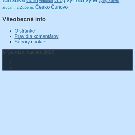
turistika
výhľad
výlet
video
vLog
virtuálka
výlety s deťmi
Česko
Čunovo
Zuberec
zrúcanina
Všeobecné info
O stránke
Pravidlá komentárov
Súbory cookie
© Gendzo macher, 2026